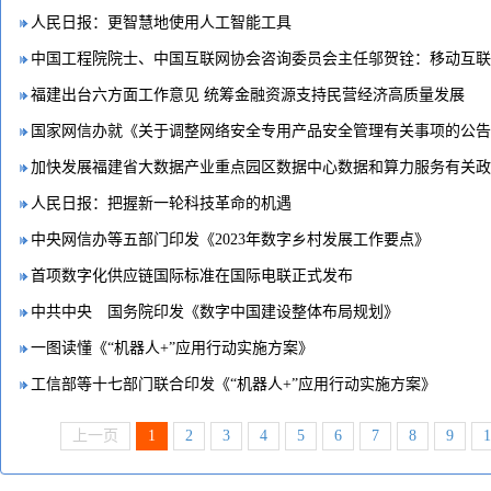
人民日报：更智慧地使用人工智能工具
福建出台六方面工作意见 统筹金融资源支持民营经济高质量发展
人民日报：把握新一轮科技革命的机遇
中央网信办等五部门印发《2023年数字乡村发展工作要点》
首项数字化供应链国际标准在国际电联正式发布
中共中央 国务院印发《数字中国建设整体布局规划》
一图读懂《“机器人+”应用行动实施方案》
工信部等十七部门联合印发《“机器人+”应用行动实施方案》
上一页
1
2
3
4
5
6
7
8
9
1